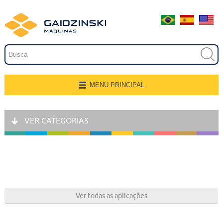
Embalagem
Extrusão
Pintura
Secagem
MENU PRINCIPAL
Página Inicial
Transferência e Armazenagem
VER CATEGORIAS
Quem Somos
Recobrimento
Produtos
Fresamento, Lixamento e
Polimento
Aplicações
Linhas de Produção
Gravação
Ver todas as aplicações
Representantes
Corte e Modelagem