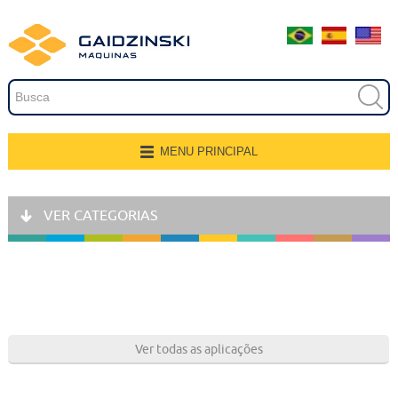
Embalagem
Extrusão
Pintura
Secagem
MENU PRINCIPAL
Página Inicial
Transferência e Armazenagem
VER CATEGORIAS
Quem Somos
Recobrimento
Produtos
Fresamento, Lixamento e
Polimento
Aplicações
Linhas de Produção
Gravação
Ver todas as aplicações
Representantes
Corte e Modelagem