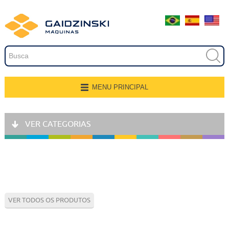
Embalagem
Extrusão
Pintura
Secagem
MENU PRINCIPAL
Página Inicial
Transferência e Armazenagem
VER CATEGORIAS
Quem Somos
Recobrimento
Produtos
Fresamento, Lixamento e
Polimento
Aplicações
Linhas de Produção
Gravação
VER TODOS OS PRODUTOS
Representantes
Corte e Modelagem