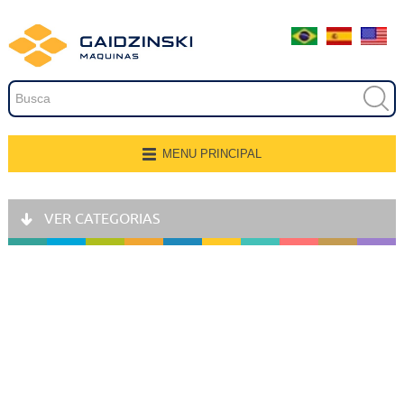
Embalagem
Extrusão
Pintura
Secagem
MENU PRINCIPAL
Página Inicial
Transferência e Armazenagem
VER CATEGORIAS
Quem Somos
Recobrimento
Produtos
Fresamento, Lixamento e
Polimento
Aplicações
Linhas de Produção
Gravação
Representantes
Corte e Modelagem