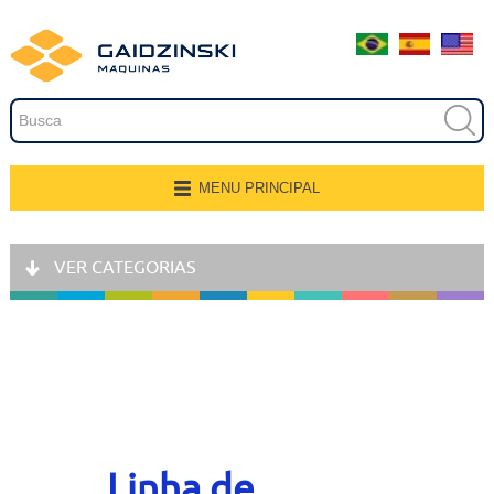
Embalagem
Extrusão
Pintura
Secagem
MENU PRINCIPAL
Página Inicial
Transferência e Armazenagem
VER CATEGORIAS
Quem Somos
Recobrimento
Produtos
Fresamento, Lixamento e
Polimento
Aplicações
Linhas de Produção
Gravação
Representantes
Linha de
Corte e Modelagem