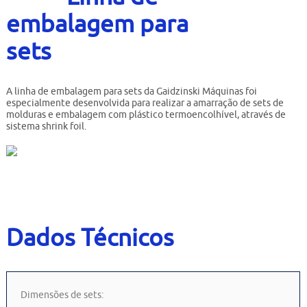
Contato
embalagem para
Bruta
sets
Usados
A linha de embalagem para sets da Gaidzinski Máquinas foi
especialmente desenvolvida para realizar a amarração de sets de
molduras e embalagem com plástico termoencolhível, através de
sistema shrink foil.
Dados Técnicos
Dimensões de sets: