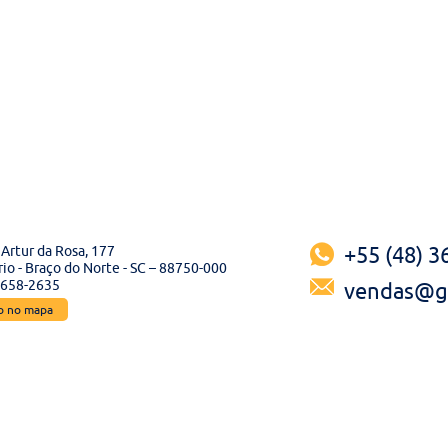
Artur da Rosa, 177
+55 (48) 
io - Braço do Norte - SC – 88750-000
3658-2635
vendas@ga
ão no mapa