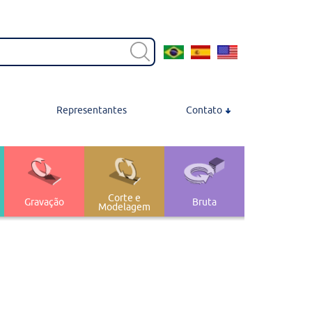
Representantes
Contato
Contato
Localização
Trabalhe Conosco
Corte e
Gravação
Bruta
Modelagem
Transferência e
nagem
 Polimento
Armazenagem