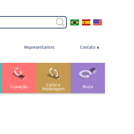
Representantes
Contato
Contato
Localização
Trabalhe Conosco
Corte e
Gravação
Bruta
Modelagem
Transferência e
nagem
 Polimento
Armazenagem