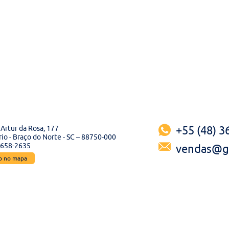
Artur da Rosa, 177
+55 (48) 
io - Braço do Norte - SC – 88750-000
3658-2635
vendas@ga
ão no mapa