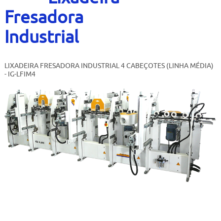
Contato
Fresadora
Bruta
Industrial
Usados
LIXADEIRA FRESADORA INDUSTRIAL 4 CABEÇOTES (LINHA MÉDIA)
- IG-LFIM4