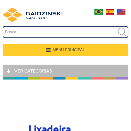
Embalagem
Extrusão
Pintura
Secagem
MENU PRINCIPAL
Página Inicial
Transferência e Armazenagem
VER CATEGORIAS
Quem Somos
Recobrimento
Produtos
Fresamento, Lixamento e
Polimento
Aplicações
Linhas de Produção
Gravação
Representantes
Lixadeira
Corte e Modelagem