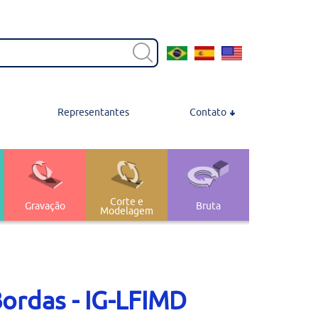
Representantes
Contato
Contato
Localização
Trabalhe Conosco
Corte e
Gravação
Bruta
Modelagem
Transferência e
nagem
 Polimento
Armazenagem
Bordas - IG-LFIMD