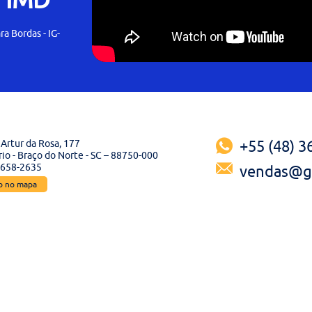
ra Bordas - IG-
Artur da Rosa, 177
+55 (48) 
io - Braço do Norte - SC – 88750-000
3658-2635
vendas@ga
ão no mapa