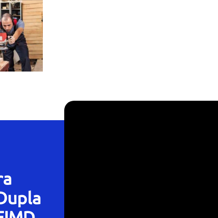
ra
 Dupla
LFIMD