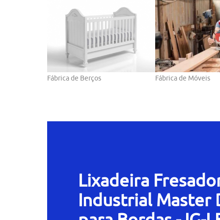
Fábrica de Berços
Fábrica de Móveis
Lixadeira Fresado
Industrial Master
para Bordas - IG-