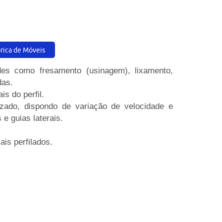
rica de Móveis
ades como fresamento (usinagem), lixamento,
das.
s do perfil.
zado, dispondo de variação de velocidade e
 guias laterais.
is perfilados.