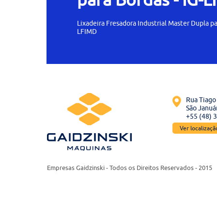
Lixadeira Fresadora Industrial Master Dupla pa
LFIMD
Rua Tiago 
São Január
+55 (48) 
Ver localizaç
Empresas Gaidzinski - Todos os Direitos Reservados - 2015