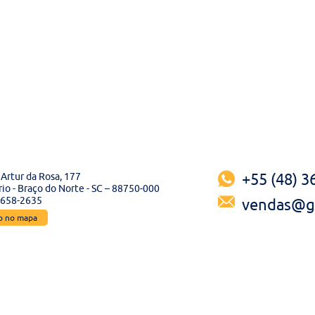
Artur da Rosa, 177
+55 (48) 
io - Braço do Norte - SC – 88750-000
3658-2635
vendas@ga
ão no mapa