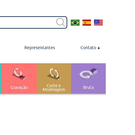
Representantes
Contato
Contato
Localização
Trabalhe Conosco
Corte e
Gravação
Bruta
Modelagem
Transferência e
nagem
 Polimento
Armazenagem