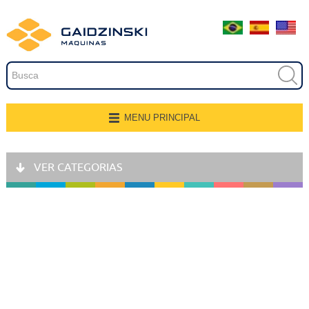
Embalagem
Extrusão
Pintura
Secagem
MENU PRINCIPAL
Página Inicial
Transferência e Armazenagem
VER CATEGORIAS
Quem Somos
Recobrimento
Produtos
Fresamento, Lixamento e
Polimento
Aplicações
Linhas de Produção
Gravação
Representantes
Corte e Modelagem