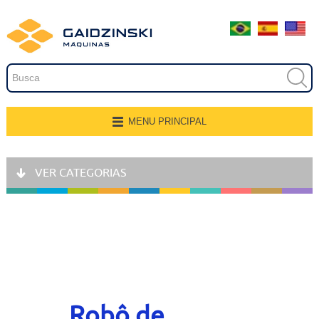
Embalagem
Extrusão
Pintura
Secagem
MENU PRINCIPAL
Página Inicial
Transferência e Armazenagem
VER CATEGORIAS
Quem Somos
Recobrimento
Produtos
Fresamento, Lixamento e
Polimento
Aplicações
Linhas de Produção
Gravação
Representantes
Robô de
Corte e Modelagem