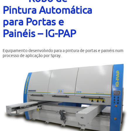
Contato
Pintura Automática
Bruta
para Portas e
Usados
Painéis – IG-PAP
Equipamento desenvolvido para a pintura de portas e painéis num
processo de aplicação por Spray.