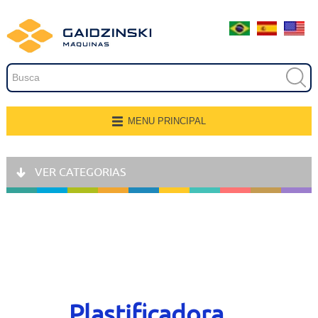
Embalagem
Extrusão
Pintura
Secagem
MENU PRINCIPAL
Página Inicial
Transferência e Armazenagem
VER CATEGORIAS
Quem Somos
Recobrimento
Produtos
Fresamento, Lixamento e
Polimento
Aplicações
Linhas de Produção
Gravação
Representantes
Plastificadora
Corte e Modelagem