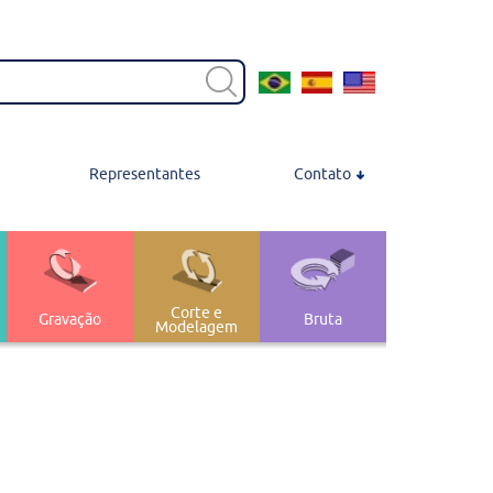
Representantes
Contato
Contato
Localização
Trabalhe Conosco
Corte e
Gravação
Bruta
Modelagem
Transferência e
nagem
 Polimento
Armazenagem