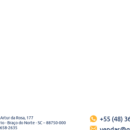
Artur da Rosa, 177
+55 (48) 
io - Braço do Norte - SC – 88750-000
3658-2635
vendas@ga