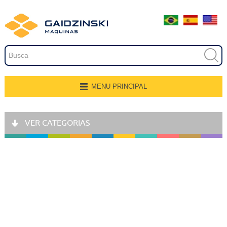
Embalagem
Extrusão
Pintura
Secagem
MENU PRINCIPAL
Página Inicial
Transferência e Armazenagem
VER CATEGORIAS
Quem Somos
Recobrimento
Produtos
Fresamento, Lixamento e
Polimento
Aplicações
Linhas de Produção
Gravação
Representantes
Corte e Modelagem