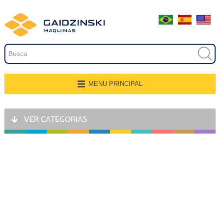
Embalagem
Extrusão
Pintura
Secagem
MENU PRINCIPAL
Página Inicial
Transferência e Armazenagem
VER CATEGORIAS
Quem Somos
Recobrimento
Produtos
Fresamento, Lixamento e
Polimento
Aplicações
Linhas de Produção
Gravação
Representantes
Corte e Modelagem