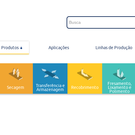
Produtos
Aplicações
Linhas de Produção
Fresamento,
Transferência e
Secagem
Recobrimento
Lixamento e
Armazenagem
Polimento
Pintura
Secagem
Embalagem
Extrusão
Pintura
Secagem
Transferência e Armaze
Recobrimento
Fresamento, Lixamento e
Gravação
Corte e Modelagem
Bruta
Equipamentos automatizados ou semi-automatizados,
Equipamentos automatizados ou semi-automatizados. Linha
Sistemas de pintura para perfis em geral como marcos de portas,
Equipamentos automatizados ou semi-automatizados. Linha
Equipamentos desenvolvidos para permitir movimentação de
Equipamentos automatizados ou semi-automatizados. Linha
Equipamentos automatizados ou semi-automatizados.
Equipamentos automatizados ou semi-automatizados. Linha
Equipamentos automatizados ou semi-automatizados. Linha
Equipamentos automatizados ou semi-automatizados. Linha